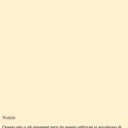
Notizie
Questo sito o gli strumenti terzi da questo utilizzati si avvalgono di