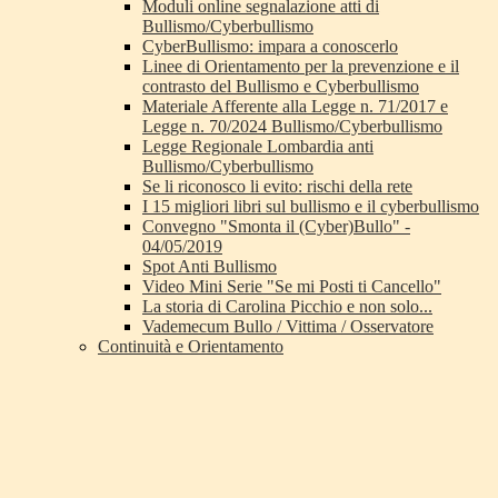
Moduli online segnalazione atti di
Bullismo/Cyberbullismo
CyberBullismo: impara a conoscerlo
Linee di Orientamento per la prevenzione e il
contrasto del Bullismo e Cyberbullismo
Materiale Afferente alla Legge n. 71/2017 e
Legge n. 70/2024 Bullismo/Cyberbullismo
Legge Regionale Lombardia anti
Bullismo/Cyberbullismo
Se li riconosco li evito: rischi della rete
I 15 migliori libri sul bullismo e il cyberbullismo
Convegno "Smonta il (Cyber)Bullo" -
04/05/2019
Spot Anti Bullismo
Video Mini Serie "Se mi Posti ti Cancello"
La storia di Carolina Picchio e non solo...
Vademecum Bullo / Vittima / Osservatore
Continuità e Orientamento