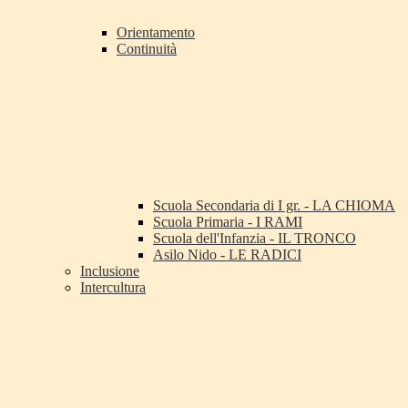
Orientamento
Continuità
Scuola Secondaria di I gr. - LA CHIOMA
Scuola Primaria - I RAMI
Scuola dell'Infanzia - IL TRONCO
Asilo Nido - LE RADICI
Inclusione
Intercultura