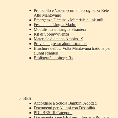
Protocollo e Vademecum di accoglienza Rete
Alto Mantovano
Emergenza Ucraina - Materiale e link utili
Festa della Lingua Madre
Modulistica in Lingua Straniera
Kit di Sopravvivenza
Materiale didattico Ambito 19
Prove d'ingresso alunni stranieri
Brochure dell'IC Volta Mantovana tradotte per
alunni stranieri
Bibliografia e sitografia
BES
Accogliere a Scuola Bambini Adottati
Documenti per Alunni con Disabilità
PDP BES III Categoria
Documentazione BES per Infanzia e Primaria