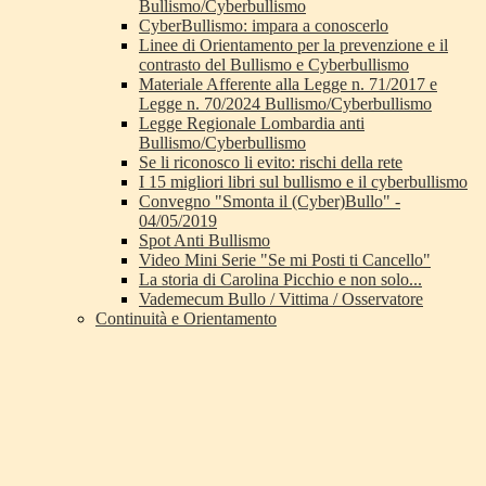
Bullismo/Cyberbullismo
CyberBullismo: impara a conoscerlo
Linee di Orientamento per la prevenzione e il
contrasto del Bullismo e Cyberbullismo
Materiale Afferente alla Legge n. 71/2017 e
Legge n. 70/2024 Bullismo/Cyberbullismo
Legge Regionale Lombardia anti
Bullismo/Cyberbullismo
Se li riconosco li evito: rischi della rete
I 15 migliori libri sul bullismo e il cyberbullismo
Convegno "Smonta il (Cyber)Bullo" -
04/05/2019
Spot Anti Bullismo
Video Mini Serie "Se mi Posti ti Cancello"
La storia di Carolina Picchio e non solo...
Vademecum Bullo / Vittima / Osservatore
Continuità e Orientamento