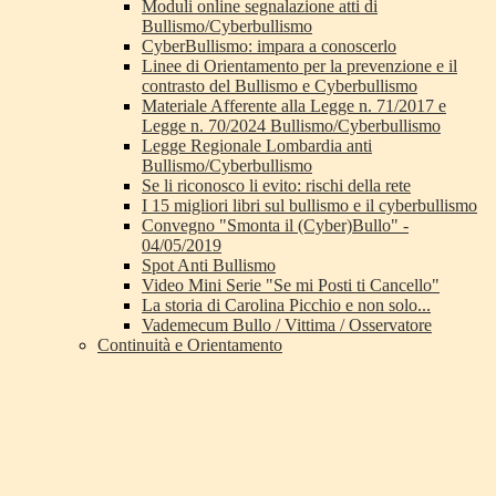
Moduli online segnalazione atti di
Bullismo/Cyberbullismo
CyberBullismo: impara a conoscerlo
Linee di Orientamento per la prevenzione e il
contrasto del Bullismo e Cyberbullismo
Materiale Afferente alla Legge n. 71/2017 e
Legge n. 70/2024 Bullismo/Cyberbullismo
Legge Regionale Lombardia anti
Bullismo/Cyberbullismo
Se li riconosco li evito: rischi della rete
I 15 migliori libri sul bullismo e il cyberbullismo
Convegno "Smonta il (Cyber)Bullo" -
04/05/2019
Spot Anti Bullismo
Video Mini Serie "Se mi Posti ti Cancello"
La storia di Carolina Picchio e non solo...
Vademecum Bullo / Vittima / Osservatore
Continuità e Orientamento