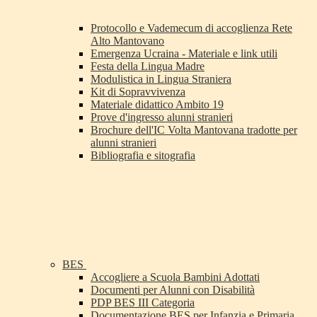
Protocollo e Vademecum di accoglienza Rete
Alto Mantovano
Emergenza Ucraina - Materiale e link utili
Festa della Lingua Madre
Modulistica in Lingua Straniera
Kit di Sopravvivenza
Materiale didattico Ambito 19
Prove d'ingresso alunni stranieri
Brochure dell'IC Volta Mantovana tradotte per
alunni stranieri
Bibliografia e sitografia
BES
Accogliere a Scuola Bambini Adottati
Documenti per Alunni con Disabilità
PDP BES III Categoria
Documentazione BES per Infanzia e Primaria