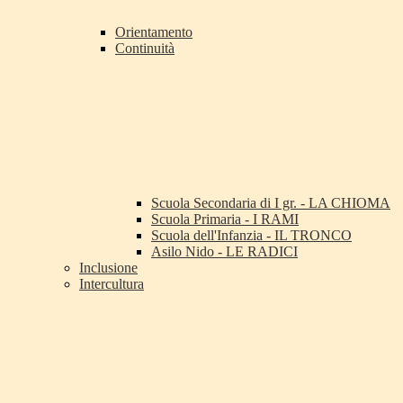
Orientamento
Continuità
Scuola Secondaria di I gr. - LA CHIOMA
Scuola Primaria - I RAMI
Scuola dell'Infanzia - IL TRONCO
Asilo Nido - LE RADICI
Inclusione
Intercultura