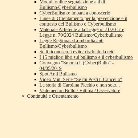
Moduli online segnalazione atti di
Bullismo/Cyberbullismo
CyberBullismo: impara a conoscerlo
Linee di Orientamento per la prevenzione e il
contrasto del Bullismo e Cyberbullismo
Materiale Afferente alla Legge n. 71/2017 e
Legge n. 70/2024 Bullismo/Cyberbullismo
Legge Regionale Lombardia anti
Bullismo/Cyberbullismo
Se li riconosco li evito: rischi della rete
I 15 migliori libri sul bullismo e il cyberbullismo
Convegno "Smonta il (Cyber)Bullo" -
04/05/2019
Spot Anti Bullismo
Video Mini Serie "Se mi Posti ti Cancello"
La storia di Carolina Picchio e non solo...
Vademecum Bullo / Vittima / Osservatore
Continuità e Orientamento