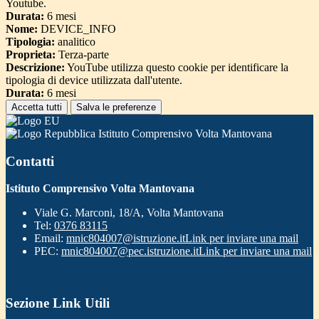
Youtube.
Durata:
6 mesi
Nome:
DEVICE_INFO
Tipologia:
analitico
Proprieta:
Terza-parte
Descrizione:
YouTube utilizza questo cookie per identificare la
tipologia di device utilizzata dall'utente.
Durata:
6 mesi
Accetta tutti
Salva le preferenze
Istituto Comprensivo Volta Mantovana
Contatti
Istituto Comprensivo Volta Mantovana
Viale G. Marconi, 18/A, Volta Mantovana
Tel:
0376 83115
Email:
mnic804007@istruzione.it
Link per inviare una mail
PEC:
mnic804007@pec.istruzione.it
Link per inviare una mail
Sezione Link Utili