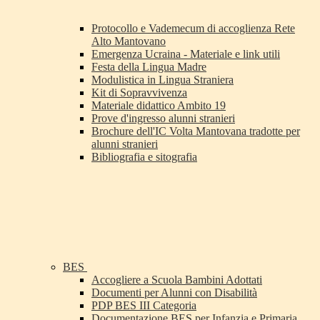
Protocollo e Vademecum di accoglienza Rete
Alto Mantovano
Emergenza Ucraina - Materiale e link utili
Festa della Lingua Madre
Modulistica in Lingua Straniera
Kit di Sopravvivenza
Materiale didattico Ambito 19
Prove d'ingresso alunni stranieri
Brochure dell'IC Volta Mantovana tradotte per
alunni stranieri
Bibliografia e sitografia
BES
Accogliere a Scuola Bambini Adottati
Documenti per Alunni con Disabilità
PDP BES III Categoria
Documentazione BES per Infanzia e Primaria