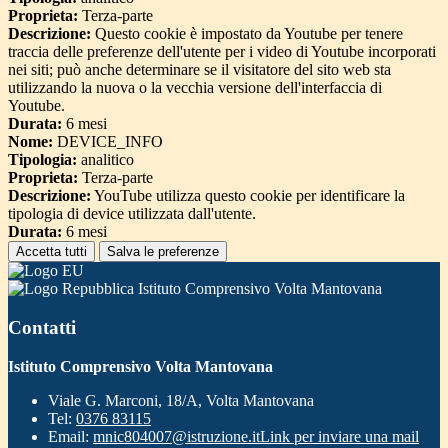
Proprieta:
Terza-parte
Descrizione:
Questo cookie è impostato da Youtube per tenere
traccia delle preferenze dell'utente per i video di Youtube incorporati
nei siti; può anche determinare se il visitatore del sito web sta
utilizzando la nuova o la vecchia versione dell'interfaccia di
Youtube.
Durata:
6 mesi
Nome:
DEVICE_INFO
Tipologia:
analitico
Proprieta:
Terza-parte
Descrizione:
YouTube utilizza questo cookie per identificare la
tipologia di device utilizzata dall'utente.
Durata:
6 mesi
Accetta tutti
Salva le preferenze
Istituto Comprensivo Volta Mantovana
Contatti
Istituto Comprensivo Volta Mantovana
Viale G. Marconi, 18/A, Volta Mantovana
Tel:
0376 83115
Email:
mnic804007@istruzione.it
Link per inviare una mail