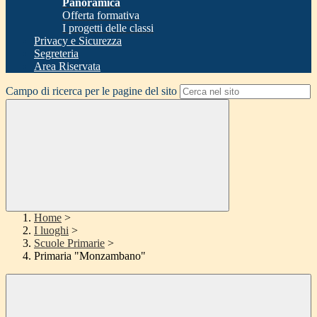
Panoramica
Offerta formativa
I progetti delle classi
Privacy e Sicurezza
Segreteria
Area Riservata
Campo di ricerca per le pagine del sito
Home
>
I luoghi
>
Scuole Primarie
>
Primaria "Monzambano"