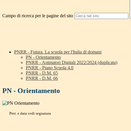
Campo di ricerca per le pagine del sito
PNRR - Futura. La scuola per l'Italia di domani
PN - Orientamento
PNRR - Animatori Digitali 2022/2024 (duplicata)
PNRR - Piano Scuola 4.0
PNRR - D.M. 65
PNRR - D.M. 66
PN - Orientamento
Prot. e data vedi segnatura