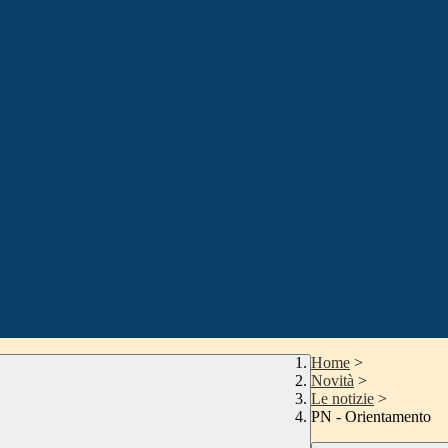
Home
>
Novità
>
Le notizie
>
PN - Orientamento