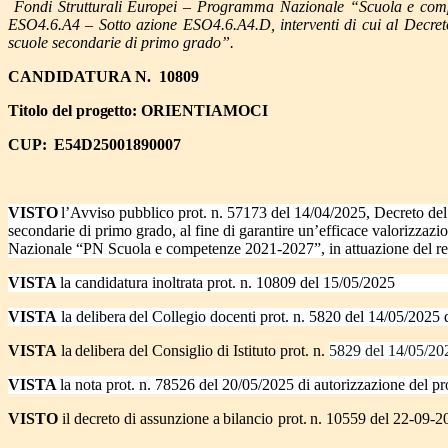
Fondi Strutturali Europei – Programma Nazionale “Scuola e com
ESO4.6.A4 – Sotto azione ESO4.6.A4.D, interventi di cui al Decreto
scuole secondarie di primo grado”.
CANDIDATURA N.
10809
Titolo
del
progetto:
ORIENTIAMOCI
CUP:
E54D25001890007
VISTO
l’Avviso pubblico prot. n. 57173 del 14/04/2025, Decreto del 
secondarie di primo grado, al fine di garantire un’efficace valorizzazi
Nazionale “PN Scuola e competenze 2021-2027”, in attuazione del 
VISTA
la candidatura inoltrata prot.
n.
10809 del
15/05/2025
VISTA
la
delibera
del
Collegio docenti prot.
n. 5820 del 14/05/2025
VISTA
la
delibera
del Consiglio
di Istituto
prot.
n.
5829 del 14/05/20
VISTA
la nota prot. n.
78526
del
20/05/2025
di autorizzazione del pr
VISTO
il
decreto di assunzione a
bilancio
prot.
n. 10559 del 22-09-