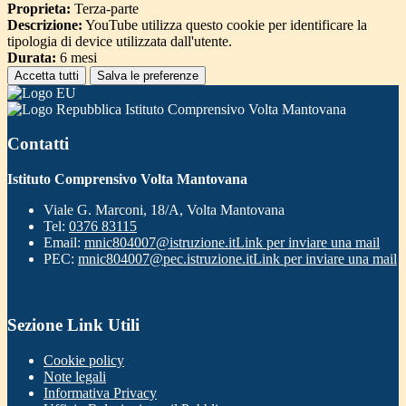
Proprieta:
Terza-parte
Descrizione:
YouTube utilizza questo cookie per identificare la
tipologia di device utilizzata dall'utente.
Durata:
6 mesi
Accetta tutti
Salva le preferenze
Istituto Comprensivo Volta Mantovana
Contatti
Istituto Comprensivo Volta Mantovana
Viale G. Marconi, 18/A, Volta Mantovana
Tel:
0376 83115
Email:
mnic804007@istruzione.it
Link per inviare una mail
PEC:
mnic804007@pec.istruzione.it
Link per inviare una mail
Sezione Link Utili
Cookie policy
Note legali
Informativa Privacy