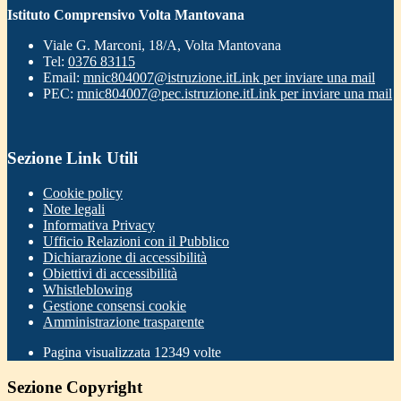
Istituto Comprensivo Volta Mantovana
Viale G. Marconi, 18/A, Volta Mantovana
Tel:
0376 83115
Email:
mnic804007@istruzione.it
Link per inviare una mail
PEC:
mnic804007@pec.istruzione.it
Link per inviare una mail
Sezione Link Utili
Cookie policy
Note legali
Informativa Privacy
Ufficio Relazioni con il Pubblico
Dichiarazione di accessibilità
Obiettivi di accessibilità
Whistleblowing
Gestione consensi cookie
Amministrazione trasparente
Pagina visualizzata
12349
volte
Sezione Copyright