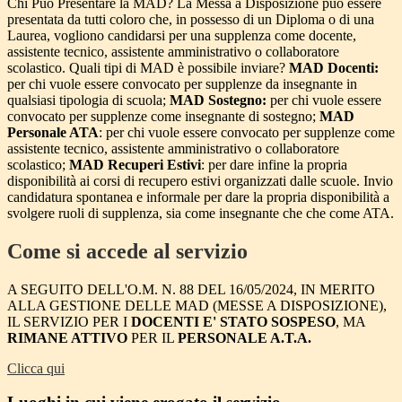
Chi Può Presentare la MAD? La Messa a Disposizione può essere
presentata da tutti coloro che, in possesso di un Diploma o di una
Laurea, vogliono candidarsi per una supplenza come docente,
assistente tecnico, assistente amministrativo o collaboratore
scolastico. Quali tipi di MAD è possibile inviare?
MAD Docenti:
per chi vuole essere convocato per supplenze da insegnante in
qualsiasi tipologia di scuola;
MAD Sostegno:
per chi vuole essere
convocato per supplenze come insegnante di sostegno;
MAD
Personale ATA
: per chi vuole essere convocato per supplenze come
assistente tecnico, assistente amministrativo o collaboratore
scolastico;
MAD Recuperi Estivi
: per dare infine la propria
disponibilità ai corsi di recupero estivi organizzati dalle scuole. Invio
candidatura spontanea e informale per dare la propria disponibilità a
svolgere ruoli di supplenza, sia come insegnante che che come ATA.
Come si accede al servizio
A SEGUITO DELL'O.M. N. 88 DEL 16/05/2024, IN MERITO
ALLA GESTIONE DELLE MAD (MESSE A DISPOSIZIONE),
IL SERVIZIO PER I
DOCENTI
E' STATO SOSPESO
, MA
RIMANE ATTIVO
PER IL
PERSONALE A.T.A.
Clicca qui