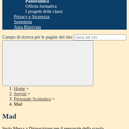
Panoramica
Offerta formativa
I progetti delle classi
Privacy e Sicurezza
Segreteria
Area Riservata
Campo di ricerca per le pagine del sito
Home
>
Servizi
>
Personale Scolastico
>
Mad
Mad
Invio Messa a Disposizione per il personale della scuola.