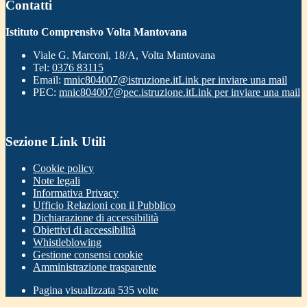
Contatti
Istituto Comprensivo Volta Mantovana
Viale G. Marconi, 18/A, Volta Mantovana
Tel:
0376 83115
Email:
mnic804007@istruzione.it
Link per inviare una mail
PEC:
mnic804007@pec.istruzione.it
Link per inviare una mail
Sezione Link Utili
Cookie policy
Note legali
Informativa Privacy
Ufficio Relazioni con il Pubblico
Dichiarazione di accessibilità
Obiettivi di accessibilità
Whistleblowing
Gestione consensi cookie
Amministrazione trasparente
Pagina visualizzata
535
volte