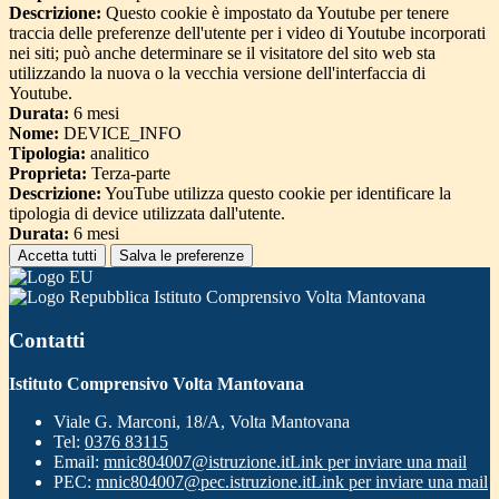
Descrizione:
Questo cookie è impostato da Youtube per tenere
traccia delle preferenze dell'utente per i video di Youtube incorporati
nei siti; può anche determinare se il visitatore del sito web sta
utilizzando la nuova o la vecchia versione dell'interfaccia di
Youtube.
Durata:
6 mesi
Nome:
DEVICE_INFO
Tipologia:
analitico
Proprieta:
Terza-parte
Descrizione:
YouTube utilizza questo cookie per identificare la
tipologia di device utilizzata dall'utente.
Durata:
6 mesi
Accetta tutti
Salva le preferenze
Istituto Comprensivo Volta Mantovana
Contatti
Istituto Comprensivo Volta Mantovana
Viale G. Marconi, 18/A, Volta Mantovana
Tel:
0376 83115
Email:
mnic804007@istruzione.it
Link per inviare una mail
PEC:
mnic804007@pec.istruzione.it
Link per inviare una mail