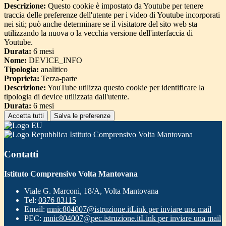
Descrizione:
Questo cookie è impostato da Youtube per tenere
traccia delle preferenze dell'utente per i video di Youtube incorporati
nei siti; può anche determinare se il visitatore del sito web sta
utilizzando la nuova o la vecchia versione dell'interfaccia di
Youtube.
Durata:
6 mesi
Nome:
DEVICE_INFO
Tipologia:
analitico
Proprieta:
Terza-parte
Descrizione:
YouTube utilizza questo cookie per identificare la
tipologia di device utilizzata dall'utente.
Durata:
6 mesi
Accetta tutti
Salva le preferenze
Istituto Comprensivo Volta Mantovana
Contatti
Istituto Comprensivo Volta Mantovana
Viale G. Marconi, 18/A, Volta Mantovana
Tel:
0376 83115
Email:
mnic804007@istruzione.it
Link per inviare una mail
PEC:
mnic804007@pec.istruzione.it
Link per inviare una mail