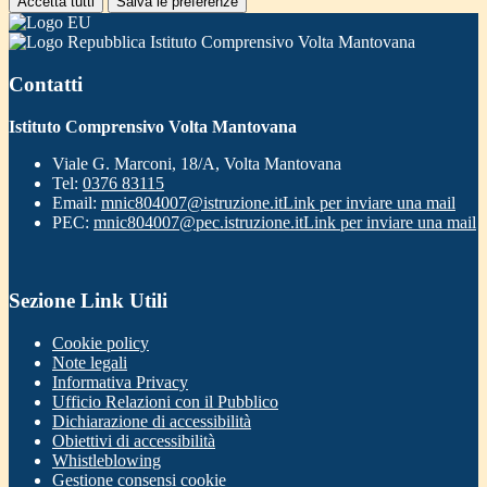
Accetta tutti
Salva le preferenze
Istituto Comprensivo Volta Mantovana
Contatti
Istituto Comprensivo Volta Mantovana
Viale G. Marconi, 18/A, Volta Mantovana
Tel:
0376 83115
Email:
mnic804007@istruzione.it
Link per inviare una mail
PEC:
mnic804007@pec.istruzione.it
Link per inviare una mail
Sezione Link Utili
Cookie policy
Note legali
Informativa Privacy
Ufficio Relazioni con il Pubblico
Dichiarazione di accessibilità
Obiettivi di accessibilità
Whistleblowing
Gestione consensi cookie