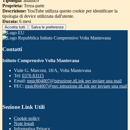
Tipologia:
analitico
Proprieta:
Terza-parte
Descrizione:
YouTube utilizza questo cookie per identificare la
tipologia di device utilizzata dall'utente.
Durata:
6 mesi
Accetta tutti
Salva le preferenze
Istituto Comprensivo Volta Mantovana
Contatti
Istituto Comprensivo Volta Mantovana
Viale G. Marconi, 18/A, Volta Mantovana
Tel:
0376 83115
Email:
mnic804007@istruzione.it
Link per inviare una mail
PEC:
mnic804007@pec.istruzione.it
Link per inviare una mail
Sezione Link Utili
Cookie policy
Note legali
Informativa Privacy