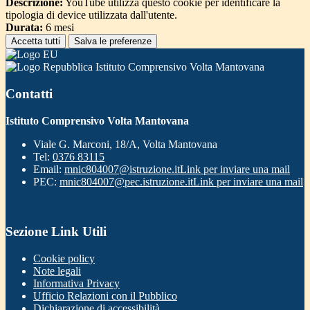
Descrizione:
YouTube utilizza questo cookie per identificare la
tipologia di device utilizzata dall'utente.
Durata:
6 mesi
Accetta tutti
Salva le preferenze
Istituto Comprensivo Volta Mantovana
Contatti
Istituto Comprensivo Volta Mantovana
Viale G. Marconi, 18/A, Volta Mantovana
Tel:
0376 83115
Email:
mnic804007@istruzione.it
Link per inviare una mail
PEC:
mnic804007@pec.istruzione.it
Link per inviare una mail
Sezione Link Utili
Cookie policy
Note legali
Informativa Privacy
Ufficio Relazioni con il Pubblico
Dichiarazione di accessibilità