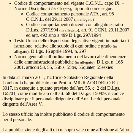
Codice di comportamento nel vigente C.C.N.L. capo IX –
Norme Disciplinari
, riportati come segue:
(in allegato)
Codice comportamento personale ATA , art. 95
C.C.N.L. del 29.11.2007
(in allegato)
Codice comportamento docenti con allegato estratto
D.Lgs. 297/1994
, art. 91 CCNL 29.11.2007
(in allegato)
ed artt. 492 sino a 499 D.Lgs. 297/1994
Testo Unico delle disposizioni legislative vigenti in materia di
istruzione, relative alle scuole di ogni ordine e grado
(in
, D.Lgs. 16 aprile 1994, n. 297
allegato)
Norme generali sull’ordinamento del lavoro alle dipendenze
delle amministrazioni pubbliche
, D.Lgs. n. 165
(in allegato)
2001, articoli 53, 55, 55bis, 55ter, 55quater, 55sexies
In data 21 marzo 2011, l’Ufficio Scolastico Regionale della
Lombardia ha pubblicato con Prot. n. MIUR AOODRLO R.U.
3017, in ossequio a quanto previsto dall’art. 55, c. 2 del D.Lgs.
165/01, come modificato dall’art. 68 del D.Lgs. 150/09, il codice
disciplinare per il personale dirigente dell’Area I e del personale
dirigente dell’Area V.
Lo stesso ufficio ha inoltre pubblicato il codice di comportamento
per il personale.
La pubblicazione degli atti di cui sopra vale come affissione all’albo